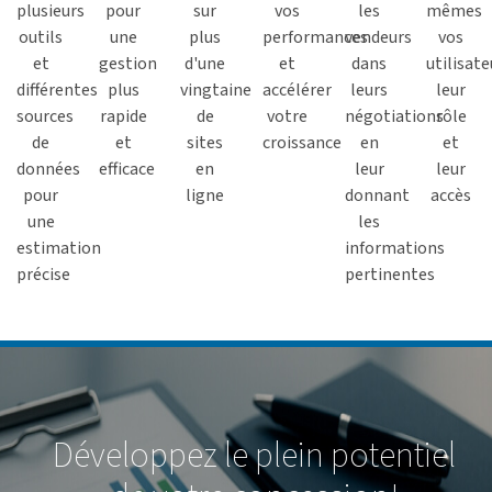
plusieurs
pour
sur
vos
les
mêmes
outils
une
plus
performances
vendeurs
vos
et
gestion
d'une
et
dans
utilisate
différentes
plus
vingtaine
accélérer
leurs
leur
sources
rapide
de
votre
négotiations
rôle
de
et
sites
croissance
en
et
données
efficace
en
leur
leur
pour
ligne
donnant
accès
une
les
estimation
informations
précise
pertinentes
Développez le plein potentiel