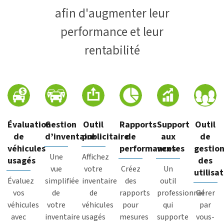
afin d'augmenter leur
performance et leur
rentabilité
Évaluation
Gestion
Outil
Rapports
Support
Outil
de
d’inventaire
publicitaire
de
aux
de
véhicules
performances
ventes
gestio
Une
Affichez
usagés
des
vue
votre
Créez
Un
utilisa
Évaluez
simplifiée
inventaire
des
outil
vos
de
de
rapports
professionnel
Gérer
véhicules
votre
véhicules
pour
qui
par
avec
inventaire
usagés
mesures
supporte
vous-